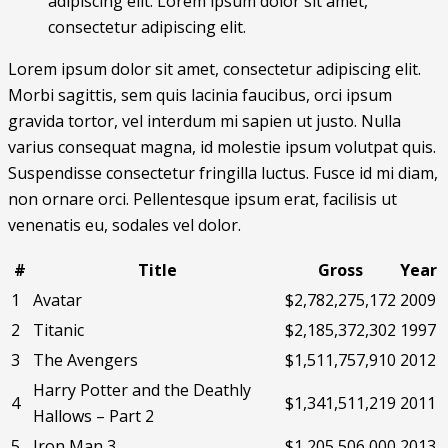
adipiscing elit. Lorem ipsum dolor sit amet,
consectetur adipiscing elit.
Lorem ipsum dolor sit amet, consectetur adipiscing elit.
Morbi sagittis, sem quis lacinia faucibus, orci ipsum
gravida tortor, vel interdum mi sapien ut justo. Nulla
varius consequat magna, id molestie ipsum volutpat quis.
Suspendisse consectetur fringilla luctus. Fusce id mi diam,
non ornare orci. Pellentesque ipsum erat, facilisis ut
venenatis eu, sodales vel dolor.
#
Title
Gross
Year
1
Avatar
$2,782,275,172
2009
2
Titanic
$2,185,372,302
1997
3
The Avengers
$1,511,757,910
2012
Harry Potter and the Deathly
4
$1,341,511,219
2011
Hallows – Part 2
5
Iron Man 3
$1,205,506,000
2013