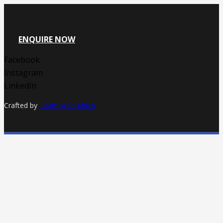
ENQUIRE NOW
Facebook
Instagram
LinkedIn
Crafted by
Team Web Africa
Focused on outcomes
About Us
Services